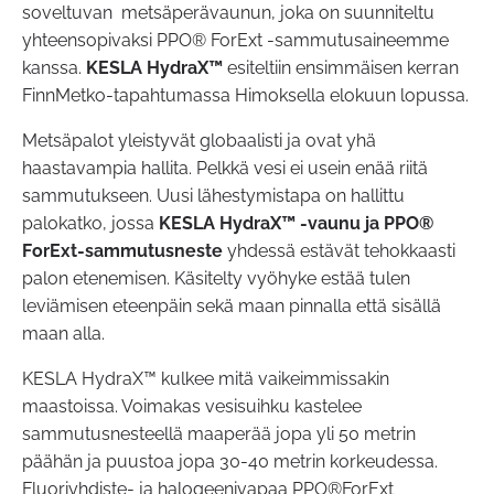
soveltuvan metsäperävaunun, joka on suunniteltu
yhteensopivaksi PPO® ForExt -sammutusaineemme
kanssa.
KESLA HydraX™
esiteltiin ensimmäisen kerran
FinnMetko-tapahtumassa Himoksella elokuun lopussa.
Metsäpalot yleistyvät globaalisti ja ovat yhä
haastavampia hallita. Pelkkä vesi ei usein enää riitä
sammutukseen. Uusi lähestymistapa on hallittu
palokatko, jossa
KESLA HydraX™ -vaunu ja PPO®
ForExt-sammutusneste
yhdessä estävät tehokkaasti
palon etenemisen. Käsitelty vyöhyke estää tulen
leviämisen eteenpäin sekä maan pinnalla että sisällä
maan alla.
KESLA HydraX™ kulkee mitä vaikeimmissakin
maastoissa. Voimakas vesisuihku kastelee
sammutusnesteellä maaperää jopa yli 50 metrin
päähän ja puustoa jopa 30-40 metrin korkeudessa.
Fluoriyhdiste- ja halogeenivapaa PPO®ForExt