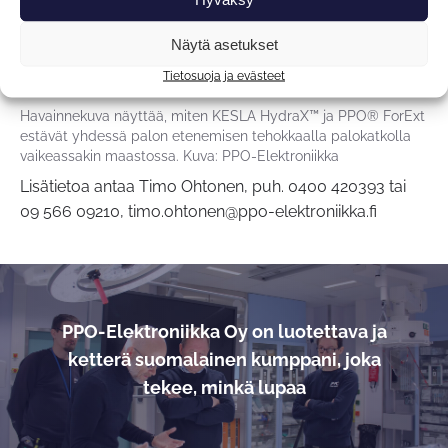
Näytä asetukset
Tietosuoja ja evästeet
Havainnekuva näyttää, miten KESLA HydraX™ ja PPO® ForExt
estävät yhdessä palon etenemisen tehokkaalla palokatkolla
vaikeassakin maastossa. Kuva: PPO-Elektroniikka
Lisätietoa antaa Timo Ohtonen, puh. 0400 420393 tai
09 566 09210, timo.ohtonen@ppo-elektroniikka.fi
PPO-Elektroniikka Oy on luotettava ja
ketterä suomalainen kumppani, joka
tekee, minkä lupaa