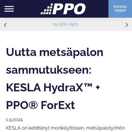
YHTEYS-
TIEDOT
09 566 0920
Uutta metsäpalon
sammutukseen:
KESLA HydraX™ +
PPO® ForExt
1.9.2024
KESLA on kehittänyt monikäyttöisen, metsäpalotyöhön