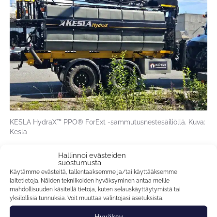
KESLA HydraX™ PPO® ForExt -sammutusnestesäiliöllä. Kuva:
Kesla
Hallinnoi evästeiden
suostumusta
Käytämme evästeitä, tallentaaksemme ja/tai käyttääksemme
laitetietoja. Näiden tekniikoiden hyväksyminen antaa meille
mahdollisuuden käsitellä tietoja, kuten selauskäyttäytymistä tai
yksilöllisiä tunnuksia. Voit muuttaa valintojasi asetuksista.
Hyväksy