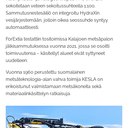
sekoitetaan veteen sekoitussuhteella 1:100.
Sammutusnestesäiliö on integroitu HydraXin
vesijärjestemään, jolloin oikea seossuhde syntyy
automaattisesti.
ForExtia testattiin tositoimissa Kalajoen metsäpalon
jälkisammutuksessa vuonna 2021, jossa se osoitti
toimivuutensa − käsitellyt alueet eivät syttyneet
uudelleen.
Vuonna 1960 perustettu suomalainen
metsäteknologia-alan vahva toimija KESLA on
erikoistunut valmistamaan metsäkoneita sekä
materiaalinkäsittelyn ratkaisuja.