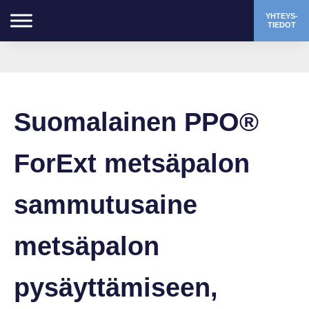
YHTEYS-
TIEDOT
Suomalainen PPO®
ForExt metsäpalon
sammutusaine
metsäpalon
pysäyttämiseen,