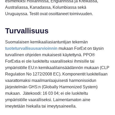
esimerkiksi Hollannissa, Englannissa ja Kreikassa,
Australiassa, Kanadassa, Kolumbiassa sekä
Uruguayssa. Testit ovat osoittaneet toimivuuden.
Turvallisuus
Suomalaisen kemikaaliasiantuntijan tekemän
tuoteturvallisuusarvioinnin
mukaan ForExt on täysin
turvallinen ohjeiden mukaisesti käytettynä. PPO®
ForExtia ei ole luokiteltu vaaralliseksi ihmisille tai
ympäristölle EU:n kemikaalilainsäädännön mukaan (CLP
Regulation No 1272/2008 EC). Komponentit luokitellaan
vaarattomaksi maailmanlaajuisesti harmonisoidun
järjestelmän GHS:n (Globally Harmonized System)
mukaan. Jätekoodi: 16 03 04; ei ole luokiteltu
ympäristölle vaaralliseksi. Laimentamaton aine
imeytetään hiekalla tai imeytysaineella.