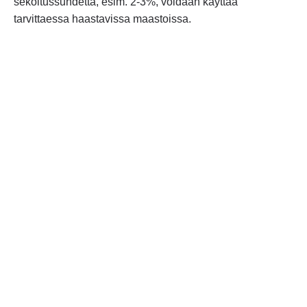
sekoitussuhdetta, esim. 2-3%, voidaan käyttää
tarvittaessa haastavissa maastoissa.