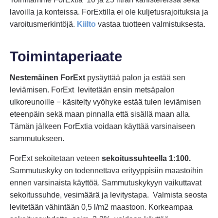
lavoilla ja konteissa. ForExtilla ei ole kuljetusrajoituksia ja
varoitusmerkintöjä.
Kiilto
vastaa tuotteen valmistuksesta.
Toimintaperiaate
Nestemäinen ForExt
pysäyttää palon ja estää sen
leviämisen. ForExt levitetään ensin metsäpalon
ulkoreunoille − käsitelty vyöhyke estää tulen leviämisen
eteenpäin sekä maan pinnalla että sisällä maan alla.
Tämän jälkeen ForExtia voidaan käyttää varsinaiseen
sammutukseen.
ForExt sekoitetaan veteen
sekoitussuhteella 1:100.
Sammutuskyky on todennettava erityyppisiin maastoihin
ennen varsinaista käyttöä. Sammutuskykyyn vaikuttavat
sekoitussuhde, vesimäärä ja levitystapa. Valmista seosta
levitetään vähintään 0,5 l/m2 maastoon. Korkeampaa