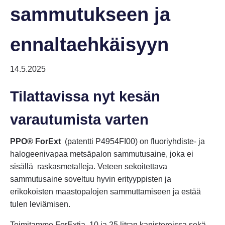
sammutukseen ja
ennaltaehkäisyyn
14.5.2025
Tilattavissa nyt kesän
varautumista varten
PPO® ForExt
(patentti P4954FI00)
on fluoriyhdiste- ja
halogeenivapaa metsäpalon sammutusaine, joka ei
sisällä raskasmetalleja. Veteen sekoitettava
sammutusaine soveltuu hyvin erityyppisten ja
erikokoisten maastopalojen sammuttamiseen ja estää
tulen leviämisen.
Toimitamme ForExtia 10 ja 25 litran kanistereissa sekä