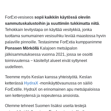
ForExt-vesiseos
sopii kaikkiin käytössä oleviin
sammutuskalustoihin ja suuttimiin tukkimatta niitä
.
Tehokkain levitystapa on käyttää vesitykkiä, jonka
tuottama sumumainen vesisuihku leviää maastossa hyvin
palaville pinnoille. Testasimme ForExtia kumppanimme
Ponssen Mörköllä
Kalajoen metsäpalon
jälkisammutuksessa vuonna 2021, jossa se osoitti
toimivuutensa − käsitellyt alueet eivät syttyneet
uudelleen.
Teemme myös Keslan kanssa yhteistyötä. Keslan
ketterässä
HydraX
-monikäyttövaunussa on säiliö
ForExtille. HydraX on erinomainen apu metsäpaloissa
sen ketteryytensä ja nopeutensa ansioista.
Olemme tehneet Suomen lisäksi useita testejä