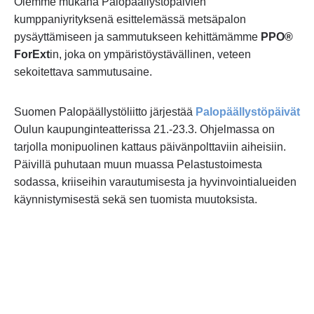
Olemme mukana Palopäällystöpäivien
kumppaniyrityksenä esittelemässä metsäpalon
pysäyttämiseen ja sammutukseen kehittämämme
PPO®
ForExt
in, joka on ympäristöystävällinen, veteen
sekoitettava sammutusaine.
Suomen Palopäällystöliitto järjestää
Palopäällystöpäivät
Oulun kaupunginteatterissa 21.-23.3. Ohjelmassa on
tarjolla monipuolinen kattaus päivänpolttaviin aiheisiin.
Päivillä puhutaan muun muassa Pelastustoimesta
sodassa, kriiseihin varautumisesta ja hyvinvointialueiden
käynnistymisestä sekä sen tuomista muutoksista.