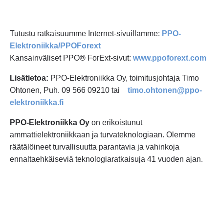
Tutustu ratkaisuumme Internet-sivuillamme:
PPO-
Elektroniikka/PPOForext
Kansainväliset PPO
®
ForExt-sivut:
www.ppoforext.com
Lisätietoa:
PPO-Elektroniikka Oy, toimitusjohtaja Timo
Ohtonen, Puh. 09 566 09210 tai
timo.ohtonen@ppo-
elektroniikka.fi
PPO-Elektroniikka Oy
on erikoistunut
ammattielektroniikkaan ja turvateknologiaan. Olemme
räätälöineet turvallisuutta parantavia ja vahinkoja
ennaltaehkäiseviä teknologiaratkaisuja 41 vuoden ajan.