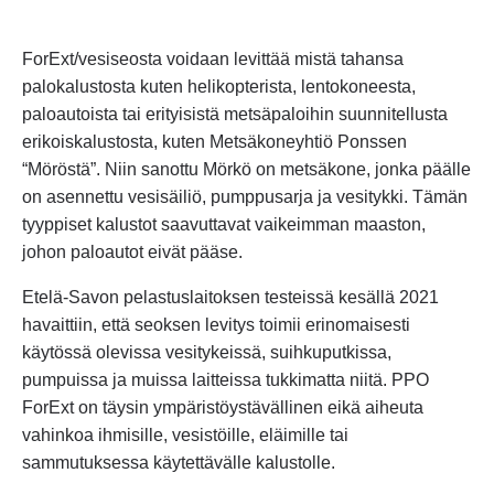
ForExt/vesiseosta voidaan levittää mistä tahansa
palokalustosta kuten helikopterista, lentokoneesta,
paloautoista tai erityisistä metsäpaloihin suunnitellusta
erikoiskalustosta, kuten Metsäkoneyhtiö Ponssen
“Möröstä”. Niin sanottu Mörkö on metsäkone, jonka päälle
on asennettu vesisäiliö, pumppusarja ja vesitykki. Tämän
tyyppiset kalustot saavuttavat vaikeimman maaston,
johon paloautot eivät pääse.
Etelä-Savon pelastuslaitoksen testeissä kesällä 2021
havaittiin, että seoksen levitys toimii erinomaisesti
käytössä olevissa vesitykeissä, suihkuputkissa,
pumpuissa ja muissa laitteissa tukkimatta niitä. PPO
ForExt on täysin ympäristöystävällinen eikä aiheuta
vahinkoa ihmisille, vesistöille, eläimille tai
sammutuksessa käytettävälle kalustolle.