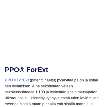
PPO® ForExt
PPO® ForExt
(patentti haettu) pysäyttää palon ja estää
sen leviämisen. Aine sekoitetaan veteen
sekoitussuhteella 1:100 ja levitetään ensin metsäpalon
ulkoreunoille − käsitelty vyöhyke estää tulen leviämisen
eteenpäin sekä maan pinnalla että sisällä maan alla.