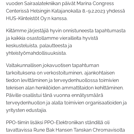
vuoden Sairaalatekniikan päivät Marina Congress
Centerissä Helsingin Katajanokalla 8.-9.2.2023 yhdessä
HUS-Kiinteistöt Oy:n kanssa.
Kiitämme järjestäjiä hyvin onnistuneesta tapahtumasta
ja kaikkia osastollamme vierailleita hyvistä
keskusteluista, palautteesta ja
yhteistyömahdollisuuksista.
Valtakunnallisen jokavuotisen tapahtuman
tarkoituksena on verkostoituminen, ajankohtaisen
tiedon levittäminen ja terveydenhuollossa toimivien
teknisen alan henkilöiden ammattitaidon kehittäminen.
Päiville osallistui tänä vuonna ennätysmäärä
terveydenhuollon ja alalla toimivien organisaatioiden ja
yritysten edustajia.
PPO-tiimin lisäksi PPO-Elektroniikan ständillä oli
tavattavissa Rune Bak Hansen Tanskan Chromavisolta