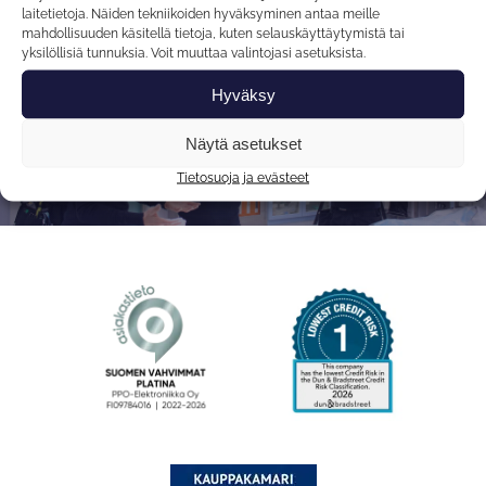
laitetietoja. Näiden tekniikoiden hyväksyminen antaa meille
mahdollisuuden käsitellä tietoja, kuten selauskäyttäytymistä tai
yksilöllisiä tunnuksia. Voit muuttaa valintojasi asetuksista.
PPO-Elektroniikka Oy on luotettava ja
Hyväksy
ketterä suomalainen kumppani, joka
tekee, minkä lupaa
Näytä asetukset
Tietosuoja ja evästeet