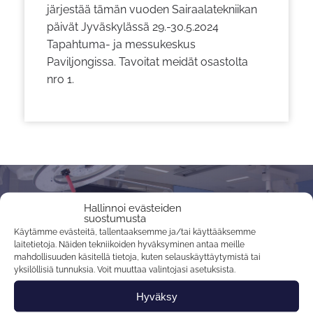
järjestää tämän vuoden Sairaalatekniikan
päivät Jyväskylässä 29.-30.5.2024
Tapahtuma- ja messukeskus
Paviljongissa. Tavoitat meidät osastolta
nro 1.
Hallinnoi evästeiden
PPO-Elektroniikka Oy on luotettava ja
suostumusta
ketterä suomalainen kumppani, joka
Käytämme evästeitä, tallentaaksemme ja/tai käyttääksemme
laitetietoja. Näiden tekniikoiden hyväksyminen antaa meille
tekee, minkä lupaa
mahdollisuuden käsitellä tietoja, kuten selauskäyttäytymistä tai
yksilöllisiä tunnuksia. Voit muuttaa valintojasi asetuksista.
Hyväksy