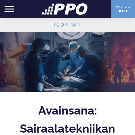
YHTEYS-
TIEDOT
09 566 0920
Avainsana:
Sairaalatekniikan