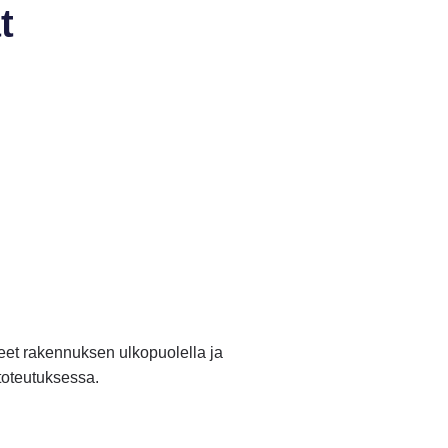
t
steet rakennuksen ulkopuolella ja
toteutuksessa.