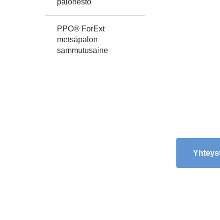
palonesto
PPO® ForExt
metsäpalon
sammutusaine
Yhteys