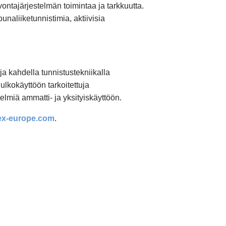
ontajärjestelmän toimintaa ja tarkkuutta.
naliiketunnistimia, aktiivisia
ja kahdella tunnistustekniikalla
ulkokäyttöön tarkoitettuja
telmiä ammatti- ja yksityiskäyttöön.
ex-europe.com
.