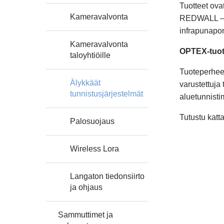
Tuotteet ova
Kameravalvonta
REDWALL – tu
infrapunaport
Kameravalvonta
OPTEX-tuo
taloyhtiöille
Tuoteperhees
Älykkäät
varustettuja
tunnistusjärjestelmät
aluetunnistim
Tutustu katt
Palosuojaus
Wireless Lora
Langaton tiedonsiirto
ja ohjaus
Sammuttimet ja