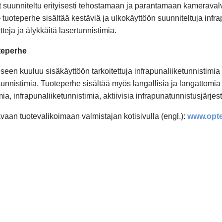
t suunniteltu erityisesti tehostamaan ja parantamaan kameravalv
oteperhe sisältää kestäviä ja ulkokäyttöön suunniteltuja infrapu
teja ja älykkäitä lasertunnistimia.
teperhe
een kuuluu sisäkäyttöön tarkoitettuja infrapunaliiketunnistimia 
 tunnistimia. Tuoteperhe sisältää myös langallisia ja langattomia 
ia, infrapunaliiketunnistimia, aktiivisia infrapunatunnistusjärjes
avaan tuotevalikoimaan valmistajan kotisivulla (engl.):
www.opt