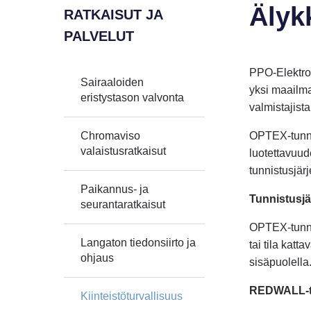
Älyk
RATKAISUT JA
PALVELUT
PPO-Elektro
Sairaaloiden
yksi maailma
eristystason valvonta
valmistajista
Chromaviso
OPTEX-tunnis
valaistusratkaisut
luotettavuu
tunnistusjärj
Paikannus- ja
Tunnistusj
seurantaratkaisut
OPTEX-tunni
Langaton tiedonsiirto ja
tai tila katt
ohjaus
sisäpuolella
REDWALL-t
Kiinteistöturvallisuus