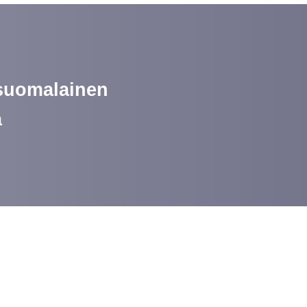
 suomalainen
a