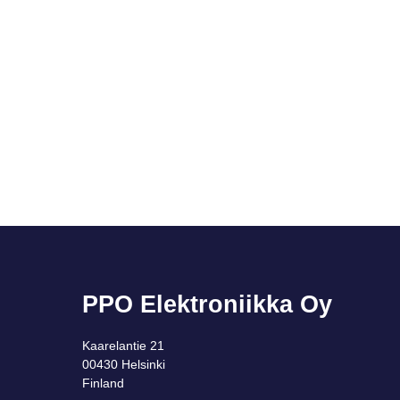
PPO Elektroniikka Oy
Kaarelantie 21
00430 Helsinki
Finland