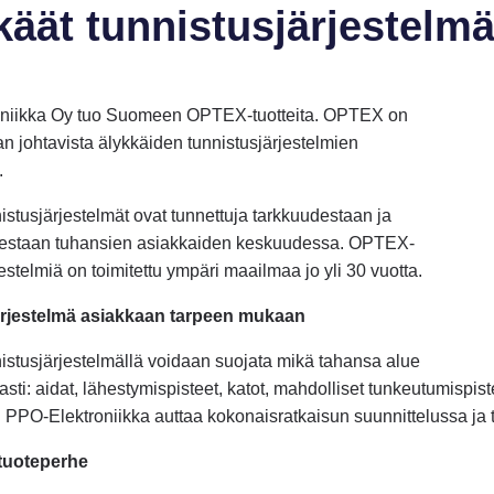
käät tunnistusjärjestelmä
niikka Oy tuo Suomeen OPTEX-tuotteita. OPTEX on
n johtavista älykkäiden tunnistusjärjestelmien
.
tusjärjestelmät ovat tunnettuja tarkkuudestaan ja
destaan tuhansien asiakkaiden keskuudessa. OPTEX-
estelmiä on toimitettu ympäri maailmaa jo yli 30 vuotta.
ärjestelmä asiakkaan tarpeen mukaan
stusjärjestelmällä voidaan suojata mikä tahansa alue
avasti: aidat, lähestymispisteet, katot, mahdolliset tunkeutumispi
. PPO-Elektroniikka auttaa kokonaisratkaisun suunnittelussa ja 
uoteperhe