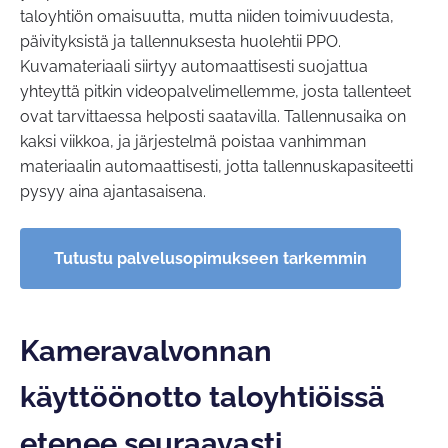
taloyhtiön omaisuutta, mutta niiden toimivuudesta,
päivityksistä ja tallennuksesta huolehtii PPO.
Kuvamateriaali siirtyy automaattisesti suojattua
yhteyttä pitkin videopalvelimellemme, josta tallenteet
ovat tarvittaessa helposti saatavilla. Tallennusaika on
kaksi viikkoa, ja järjestelmä poistaa vanhimman
materiaalin automaattisesti, jotta tallennuskapasiteetti
pysyy aina ajantasaisena.
Tutustu palvelusopimukseen tarkemmin
Kameravalvonnan
käyttöönotto taloyhtiöissä
etenee seuraavasti