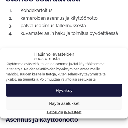
Kohdekartoitus
kameroiden asennus ja käyttöönotto
palvelusopimus tallennuksesta
kuvamateriaalin haku ja toimitus pyydettäessä
Hallinnoi evästeiden
suostumusta
Käytämme evästeitä, tallentaaksemme ja/tai käyttääksemme
Kohdekartoitus ja kameravalinta
laitetietoja. Näiden tekniikoiden hyväksyminen antaa meille
mahdollisuuden käsitellä tietoja, kuten selauskäyttäytymistä tai
Ennen asennusta teemme kohdekartoituksen, jonka
yksilöllisiä tunnuksia. Voit muuttaa valintojasi asetuksista.
perusteella tarjoamme käyttökohteeseen parhaiten
Hyväksy
sopivat kamerat. Kamerat ja muut tarvittavat laitteet
tulevat asiakkaan omistukseen, ja niiden määrää
Näytä asetukset
voidaan kasvattaa helposti myöhemmin.
Tietosuoja ja evästeet
Asennus ja käyttöönotto