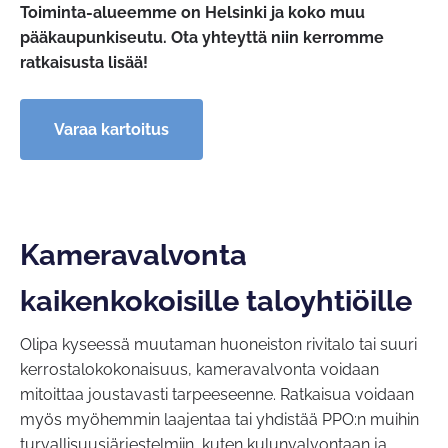
Toiminta-alueemme on Helsinki ja koko muu
pääkaupunkiseutu. Ota yhteyttä niin kerromme
ratkaisusta lisää!
Varaa kartoitus
Kameravalvonta
kaikenkokoisille taloyhtiöille
Olipa kyseessä muutaman huoneiston rivitalo tai suuri
kerrostalokokonaisuus, kameravalvonta voidaan
mitoittaa joustavasti tarpeeseenne. Ratkaisua voidaan
myös myöhemmin laajentaa tai yhdistää PPO:n muihin
turvallisuusjärjestelmiin, kuten kulunvalvontaan ja