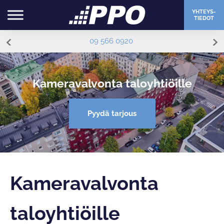
YHTEYS-
TIEDOT
09 566 0920
Kameravalvonta taloyhtiöille
Pyydä tarjous
Kameravalvonta
taloyhtiöille